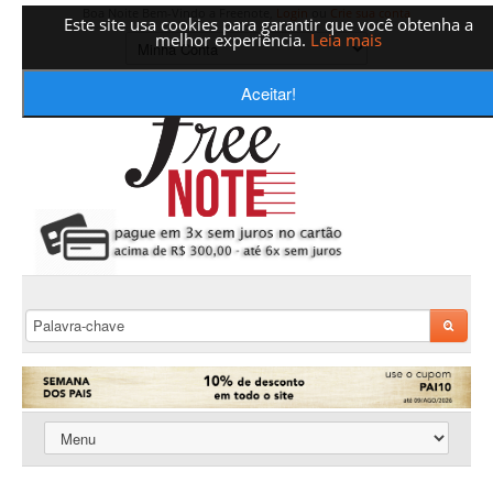
Boa Noite Bem-Vindo a Freenote,
Login
ou
Crie sua conta
Este site usa cookies para garantir que você obtenha a
melhor experiência.
Leia mais
Aceitar!