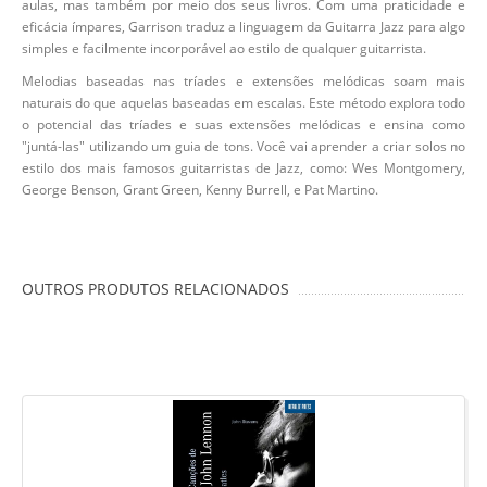
aulas, mas também por meio dos seus livros. Com uma praticidade e
eficácia ímpares, Garrison traduz a linguagem da Guitarra Jazz para algo
simples e facilmente incorporável ao estilo de qualquer guitarrista.
Melodias baseadas nas tríades e extensões melódicas soam mais
naturais do que aquelas baseadas em escalas. Este método explora todo
o potencial das tríades e suas extensões melódicas e ensina como
"juntá-las" utilizando um guia de tons. Você vai aprender a criar solos no
estilo dos mais famosos guitarristas de Jazz, como: Wes Montgomery,
George Benson, Grant Green, Kenny Burrell, e Pat Martino.
OUTROS PRODUTOS RELACIONADOS