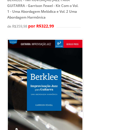
GUITARRA - Garrison Fewel
- Kit Com o Vol.
1 - Uma Abordagem Melódica e Vol. 2 Uma
Abordagem Harmônica
por R$322,99
de R$359,98