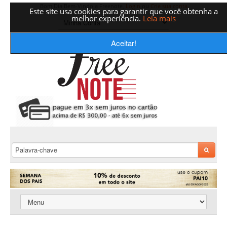
Bom Dia Bem-Vindo a Freenote,
Login
ou
Crie sua conta
Este site usa cookies para garantir que você obtenha a
melhor experiência.
Leia mais
Aceitar!