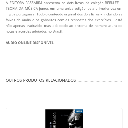
A EDITORA PASSARIM apresenta os dois livros da coleção BERKLEE –
TEORIA DA MÚSICA juntos em uma única edição, pela primeira vez em
língua portuguesa. Todo o conteúdo original dos dois livros – incluindo as
faixas de áudio e os gabaritos com as respostas dos exercícios – está
não apenas traduzido, mas adaptado ao sistema de nomenclatura de
notas e acordes adotados no Brasil.
AUDIO ONLINE DISPONÍVEL
OUTROS PRODUTOS RELACIONADOS