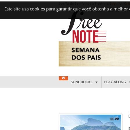
Boa Tarde Bem-Vindo a Freenote,
Login
ou
Cri
Este site usa cookies para garantir que você obtenha a melhor
SONGBOOKS
PLAY-ALONG