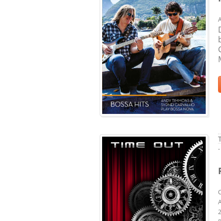
-
C
A