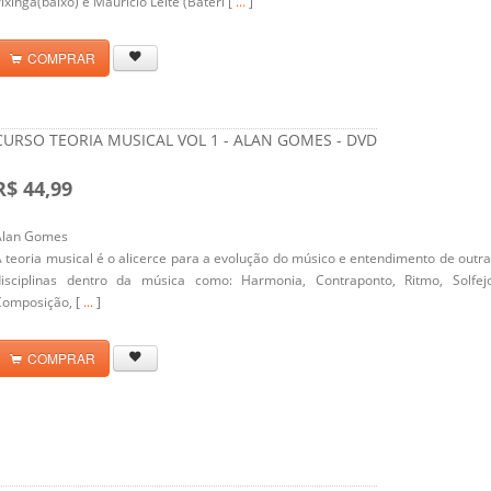
ixinga(baixo) e Mauricio Leite (Bateri [
...
]
COMPRAR
CURSO TEORIA MUSICAL VOL 1 - ALAN GOMES - DVD
R$ 44,99
Alan Gomes
 teoria musical é o alicerce para a evolução do músico e entendimento de outr
disciplinas dentro da música como: Harmonia, Contraponto, Ritmo, Solfejo
Composição, [
...
]
COMPRAR