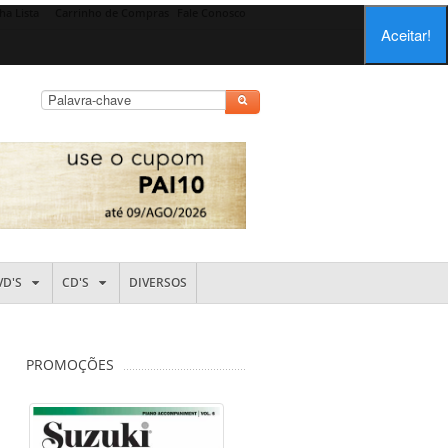
ha Lista
Carrinho de Compras
Fale Conosco
Aceitar!
VD'S
CD'S
DIVERSOS
PROMOÇÕES