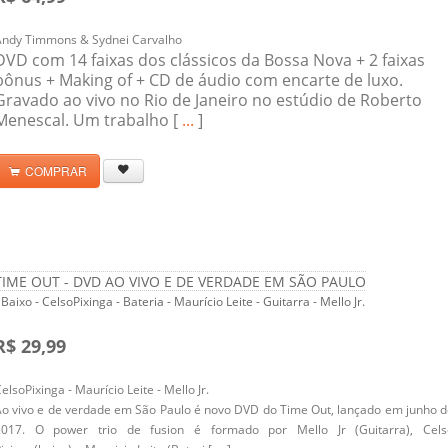
Andy Timmons & Sydnei Carvalho
DVD com 14 faixas dos clássicos da Bossa Nova + 2 faixas
bônus + Making of + CD de áudio com encarte de luxo.
Gravado ao vivo no Rio de Janeiro no estúdio de Roberto
Menescal. Um trabalho [
...
]
COMPRAR
TIME OUT - DVD AO VIVO E DE VERDADE EM SÃO PAULO
 Baixo - CelsoPixinga - Bateria - Maurício Leite - Guitarra - Mello Jr.
R$ 29,99
elsoPixinga - Maurício Leite - Mello Jr.
o vivo e de verdade em São Paulo é novo DVD do Time Out, lançado em junho 
2017. O power trio de fusion é formado por Mello Jr (Guitarra), Cels