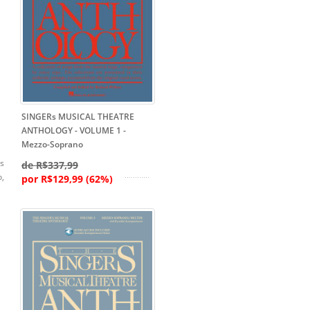
SINGERs MUSICAL THEATRE
ANTHOLOGY - VOLUME 1 -
Mezzo-Soprano
as
de R$337,99
,
por R$129,99 (62%)