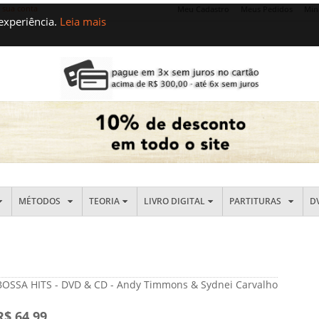
e sua conta
Meu Cadastro
Meus Pedidos
Min
 experiência.
Leia mais
MÉTODOS
TEORIA
LIVRO DIGITAL
PARTITURAS
D
BOSSA HITS - DVD & CD - Andy Timmons & Sydnei Carvalho
R$ 64,99