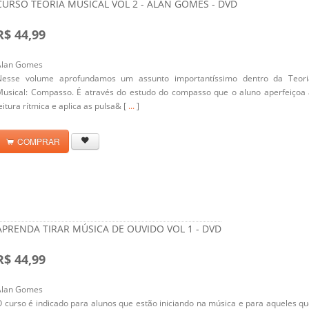
CURSO TEORIA MUSICAL VOL 2 - ALAN GOMES - DVD
R$ 44,99
Alan Gomes
Nesse volume aprofundamos um assunto importantíssimo dentro da Teori
Musical: Compasso. É através do estudo do compasso que o aluno aperfeiçoa 
eitura rítmica e aplica as pulsa& [
...
]
COMPRAR
APRENDA TIRAR MÚSICA DE OUVIDO VOL 1 - DVD
R$ 44,99
Alan Gomes
 curso é indicado para alunos que estão iniciando na música e para aqueles q