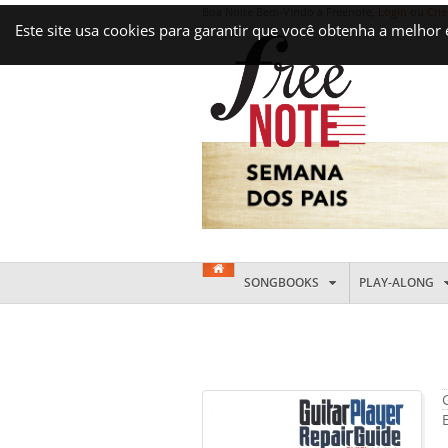
Boa Noite Bem-Vindo a Freenote,
Login
ou
Crie
Este site usa cookies para garantir que você obtenha a melhor
SONGBOOKS
PLAY-ALONG