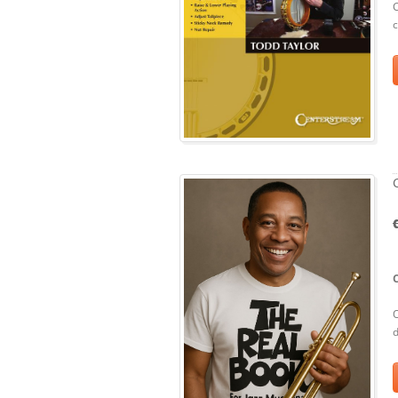
C
c
O
d