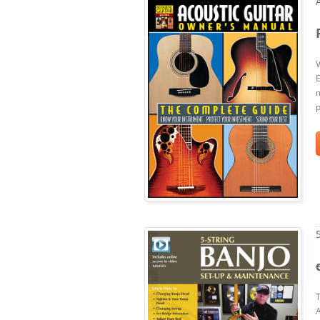
V
E
p
T
A