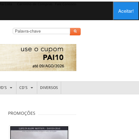
ha Lista
Carrinho de Compras
Fale Conosco
Aceitar!
VD'S
CD'S
DIVERSOS
PROMOÇÕES