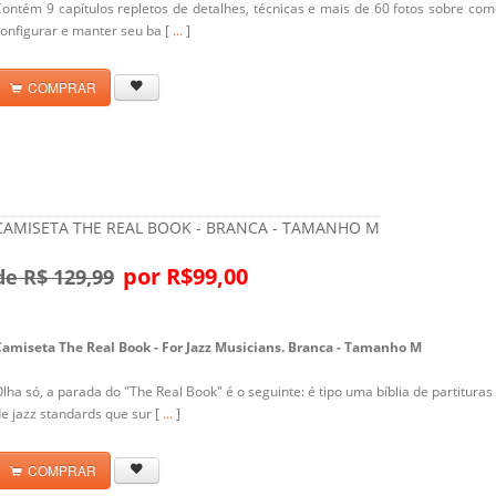
ontém 9 capítulos repletos de detalhes, técnicas e mais de 60 fotos sobre co
onfigurar e manter seu ba [
...
]
COMPRAR
CAMISETA THE REAL BOOK - BRANCA - TAMANHO M
por R$99,00
de R$ 129,99
Camiseta The Real Book - For Jazz Musicians. Branca - Tamanho M
lha só, a parada do "The Real Book" é o seguinte: é tipo uma bíblia de partituras
e jazz standards que sur [
...
]
COMPRAR