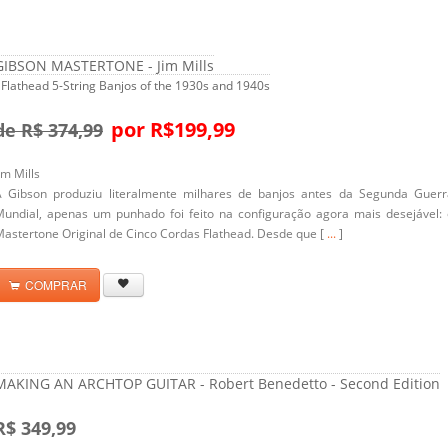
GIBSON MASTERTONE - Jim Mills
 Flathead 5-String Banjos of the 1930s and 1940s
por R$199,99
de R$ 374,99
im Mills
A Gibson produziu literalmente milhares de banjos antes da Segunda Guerr
Mundial, apenas um punhado foi feito na configuração agora mais desejável: 
astertone Original de Cinco Cordas Flathead. Desde que [
...
]
COMPRAR
MAKING AN ARCHTOP GUITAR - Robert Benedetto - Second Edition
R$ 349,99