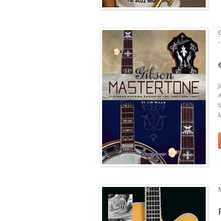
-
J
M