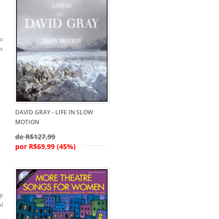
so
s
DAVID GRAY - LIFE IN SLOW
MOTION
de R$127,99
por R$69,99 (45%)
mp
l