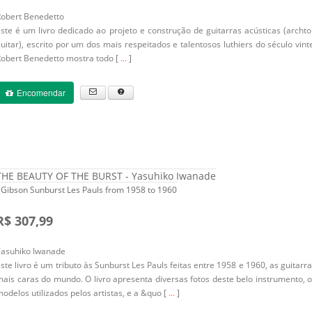
Robert Benedetto
ste é um livro dedicado ao projeto e construção de guitarras acústicas (archt
uitar), escrito por um dos mais respeitados e talentosos luthiers do século vint
obert Benedetto mostra todo [
...
]
Encomendar
THE BEAUTY OF THE BURST - Yasuhiko Iwanade
 Gibson Sunburst Les Pauls from 1958 to 1960
R$ 307,99
Yasuhiko Iwanade
ste livro é um tributo às Sunburst Les Pauls feitas entre 1958 e 1960, as guitarr
ais caras do mundo. O livro apresenta diversas fotos deste belo instrumento, 
odelos utilizados pelos artistas, e a &quo [
...
]