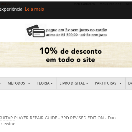
 sua conta
Meu Cadastro
Meus Pedidos
Min
 experiência.
Leia mais
MÉTODOS
TEORIA
LIVRO DIGITAL
PARTITURAS
D
GUITAR PLAYER REPAIR GUIDE - 3RD REVISED EDITION - Dan
Erlewine