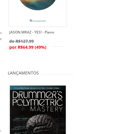
JASON MRAZ - YES! - Piano
um
e
de R$127,99
por R$64,99 (49%)
LANÇAMENTOS
e.