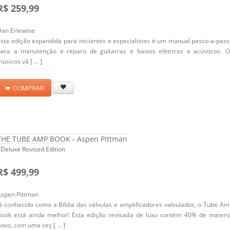
R$ 259,99
Dan Erlewine
sta edição expandida para iniciantes e especialistas é um manual passo-a-pas
para a manutenção e reparo de guitarras e baixos elétricos e acústicos. O
úsicos vã [
...
]
COMPRAR
THE TUBE AMP BOOK - Aspen Pittman
 Deluxe Revised Edition
R$ 499,99
Aspen Pittman
á conhecido como a Bíblia das válvulas e amplificadores valvulados, o Tube A
Book está ainda melhor! Esta edição revisada de luxo contém 40% de materia
novo, com uma seç [
...
]