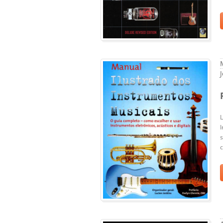
L
s
c