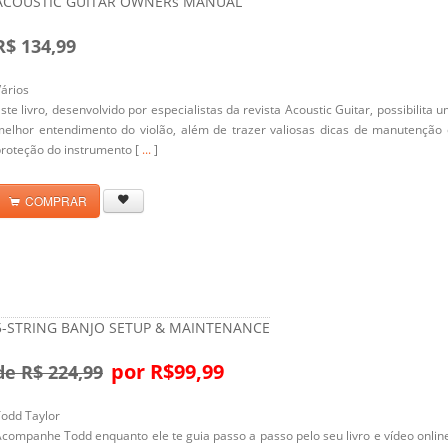
ACOUSTIC GUITAR OWNERs MANUAL
R$ 134,99
ários
ste livro, desenvolvido por especialistas da revista Acoustic Guitar, possibilita 
melhor entendimento do violão, além de trazer valiosas dicas de manutenção 
roteção do instrumento [
...
]
COMPRAR
5-STRING BANJO SETUP & MAINTENANCE
por R$99,99
de R$ 224,99
odd Taylor
companhe Todd enquanto ele te guia passo a passo pelo seu livro e vídeo onlin