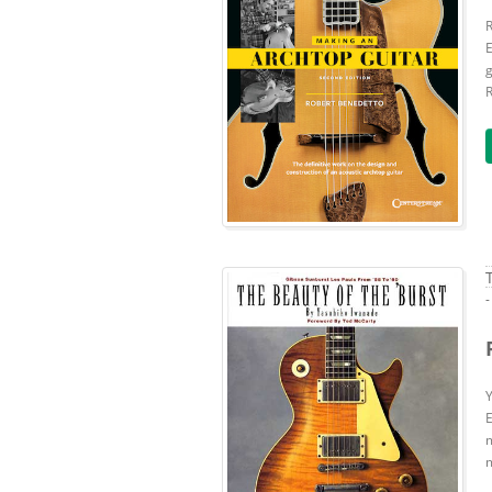
E
g
R
-
E
m
m