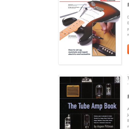
E
m
-
J