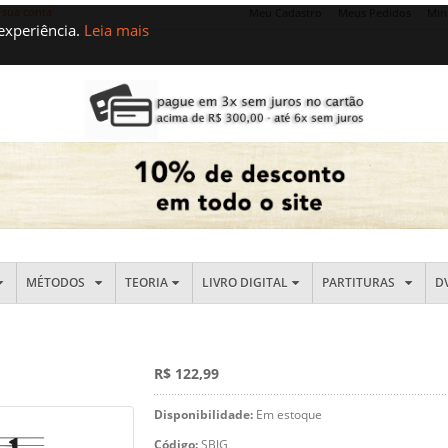
 sua conta
Meu Cadastro
Meus Pedidos
Min
 experiência.
Leia mais
MÉTODOS
TEORIA
LIVRO DIGITAL
PARTITURAS
D
R$ 122,99
Disponibilidade:
Em estoque
Código:
SBJG