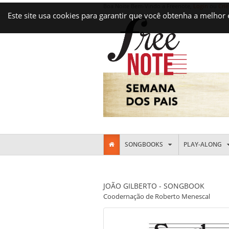
Boa Noite Bem-Vindo a Freenote,
Login
ou
Crie
Este site usa cookies para garantir que você obtenha a melhor
SONGBOOKS
PLAY-ALONG
JOÃO GILBERTO - SONGBOOK
Coodernação de Roberto Menescal