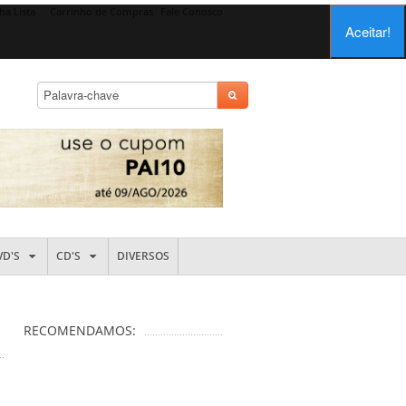
ha Lista
Carrinho de Compras
Fale Conosco
Aceitar!
VD'S
CD'S
DIVERSOS
RECOMENDAMOS: