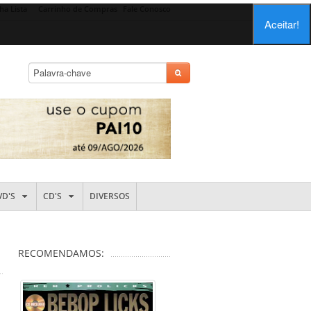
ha Lista
Carrinho de Compras
Fale Conosco
Aceitar!
VD'S
CD'S
DIVERSOS
RECOMENDAMOS: