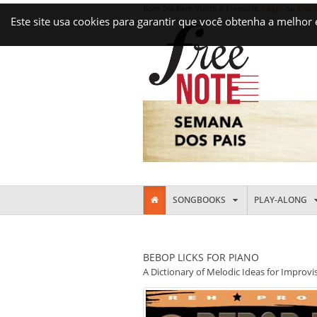
Bom Dia Bem-Vindo a Freenote,
Login
ou
Crie 
Este site usa cookies para garantir que você obtenha a melhor
SONGBOOKS
PLAY-ALONG
BEBOP LICKS FOR PIANO
A Dictionary of Melodic Ideas for Improvi