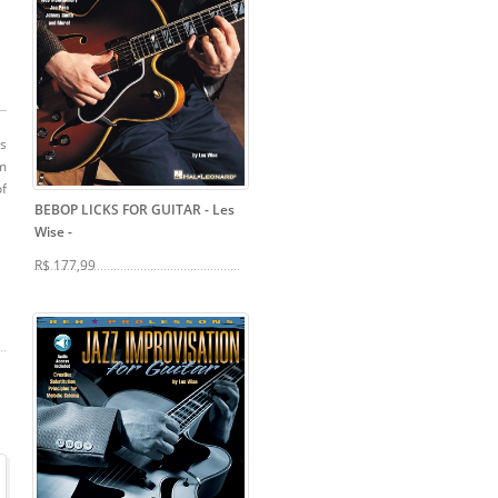
ts
rm
of
BEBOP LICKS FOR GUITAR - Les
Wise
-
R$ 177,99