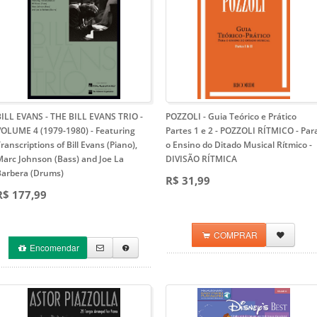
BILL EVANS - THE BILL EVANS TRIO -
POZZOLI - Guia Teórico e Prático
VOLUME 4 (1979-1980)
- Featuring
Partes 1 e 2 - POZZOLI RÍTMICO
- Par
ranscriptions of Bill Evans (Piano),
o Ensino do Ditado Musical Rítmico -
Marc Johnson (Bass) and Joe La
DIVISÃO RÍTMICA
Barbera (Drums)
R$ 31,99
R$ 177,99
COMPRAR
Encomendar