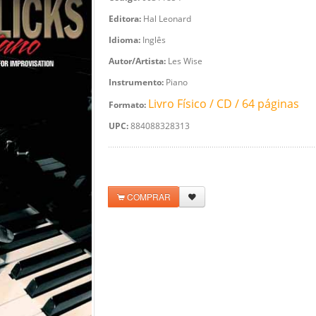
Editora:
Hal Leonard
Idioma:
Inglês
Autor/Artista:
Les Wise
Instrumento:
Piano
Livro Físico / CD / 64 páginas
Formato:
UPC:
884088328313
COMPRAR