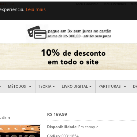
sua conta
Meu Cadastro
Meus Pedidos
Min
 experiência.
Leia mais
MÉTODOS
TEORIA
LIVRO DIGITAL
PARTITURAS
D
R$ 169,99
sation
Disponibilidade:
Em estoque
Código:
00311854