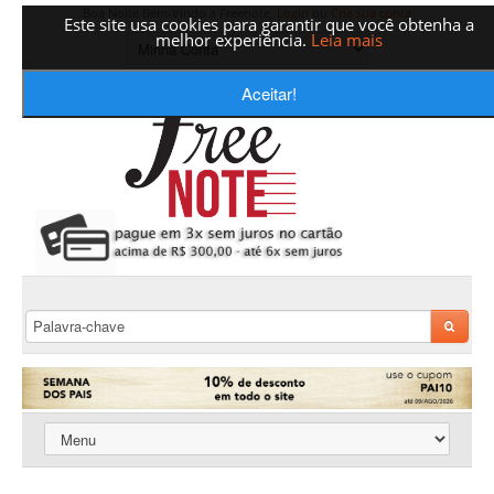
Boa Noite Bem-Vindo a Freenote,
Login
ou
Crie sua conta
Este site usa cookies para garantir que você obtenha a
melhor experiência.
Leia mais
Aceitar!