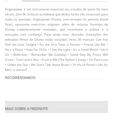
Fingerpower é um instrumento essencial nos estudos de piano há meio
século. John W. Schaum acreditava que dedos fortes são essenciais para
todos os pianistas. Fingerpower Disney, com arranjos do pianista David
Pearl, apresenta exercícios originais, além de músicas favoritas da
Disney cuidadosamente niveladas, que incentivam a prática e a
execução com confiança. Para ainda mais diversão, ilustrações dos
adorados filmes da Disney estão incluídas! Inclui 28 músicas: Can You
Feel the Love Tonight • For the First Time in Forever • Friend Like Me •
He's a Pirate • How Far I'll Go • I See the Light • It's a Small World • Let It
Go • Reflection • Remember Me (Lullaby) • Some Day My Prince Will
Come • True Love's Kiss • Trust in Me (The Python's Song) • Un Poco Loco
• Under the Sea • We Don't Talk About Bruno • Yo Ho (A Pirate's Life for
Me) • e outras!!!
RECOMENDAMOS:
MAIS SOBRE A FREENOTE