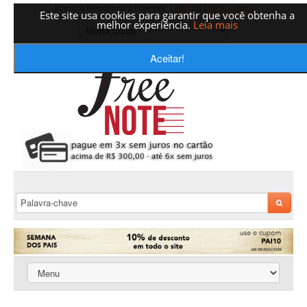
Bom Dia Bem-Vindo a Freenote,
Login
ou
Crie sua conta
Este site usa cookies para garantir que você obtenha a
melhor experiência.
Leia mais
Aceitar!