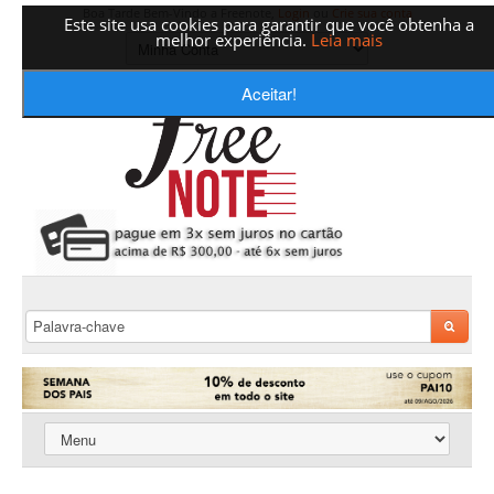
Boa Tarde Bem-Vindo a Freenote,
Login
ou
Crie sua conta
Este site usa cookies para garantir que você obtenha a
melhor experiência.
Leia mais
Aceitar!