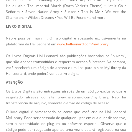
Hallelujah • The Imperial March (Darth Vader's Theme) • Let It Go •
Señorita • Seven Nation Army • Sucker • This Is Me • We Are the
Champions • Wildest Dreams • You Will Be Found • and more.
LIVRO DIGITAL
Não é possível imprimir. O livro digital é acessado exclusivamente na
plataforma da Hal Leonard em
www.halleonard.com/mylibrary
Os Livros Digitais Hal Leonard são publicações baseadas na "nuvem",
que são apenas transmitidas e requerem acesso à Internet. Na compra,
você receberá um código de acesso e um link para o site MyLibrary da
Hal Leonard, onde poderá ver seu livro digital.
ATENÇÃO
Os Livros Digitais são entregues através de um código exclusivo que é
resgatado através do site www.haleonard.com/mylibrary. Não há
transferência de arquivo, somente o envio do código de acesso.
O livro digital é armazenado na conta que você cria na Hal Leonard
MyLibrary. Pode ser acessado de qualquer lugar em qualquer dispositivo,
sem a necessidade de plug-ins ou software especial. Observe que o
código pode ser resgatado apenas uma vez e estará registrado na sua