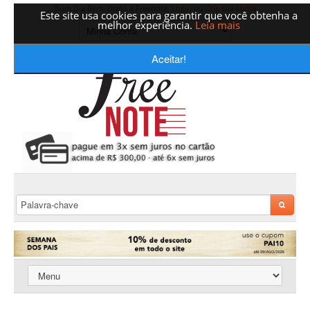
Bom Dia Bem-Vindo a Freenote,
Login
ou
Crie sua conta
Este site usa cookies para garantir que você obtenha a
melhor experiência.
Leia mais
Aceitar!