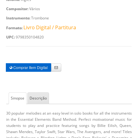
Compositor:
Vários
Instrumento:
Trombone
Livro Digital / Partitura
Formato:
UPC:
9798350104820
Comprar Item Digital
Sinopse
Descrição
30 popular melodies at an easy level in solo books for all the instruments
in the Essential Elements Band Method. Perfect motivational music for
students to play and practice featuring songs by Billie Eilish, Queen,
Shawn Mendes, Taylor Swift, Star Wars, The Avengers, and more! Titles
include: Believer • Blinding Lights • Don't Stop Believin' • Dynamite •