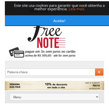
Boa Tarde Bem-Vindo a Freenote,
Login
ou
Crie sua conta
Este site usa cookies para garantir que você obtenha a
melhor experiência.
Leia mais
Aceitar!