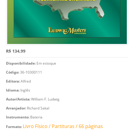
R$ 134,99
Disponibilidade:
Em estoque
Código:
36-10300111
Editora:
Alfred
Idioma:
Inglês
Autor/Artista:
William F. Ludwig
Arranjador:
Richard Sakal
Instrumento:
Bateria
Livro Físico / Partituras / 66 páginas
Formato: