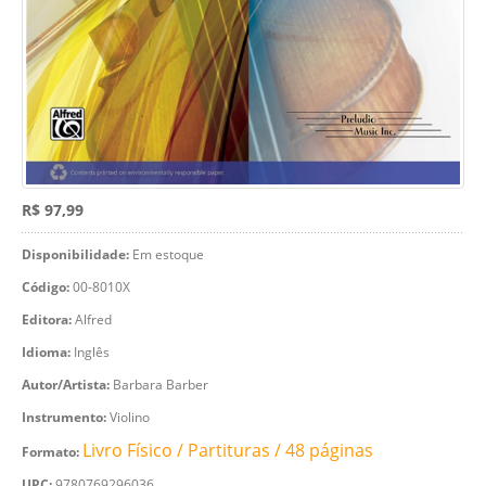
R$ 97,99
Disponibilidade:
Em estoque
Código:
00-8010X
Editora:
Alfred
Idioma:
Inglês
Autor/Artista:
Barbara Barber
Instrumento:
Violino
Livro Físico / Partituras / 48 páginas
Formato:
UPC:
9780769296036