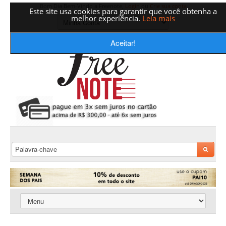
Bom Dia Bem-Vindo a Freenote,
Login
ou
Crie sua conta
Este site usa cookies para garantir que você obtenha a
melhor experiência.
Leia mais
Aceitar!