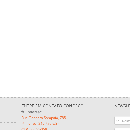
ENTRE EM CONTATO CONOSCO!
NEWSLE
Endereço:
Rua: Teodoro Sampaio, 785
Pinheiros, São Paulo/SP
CEP: 05405-050