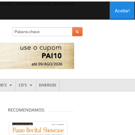
ha Lista
Carrinho de Compras
Fale Conosco
Aceitar!
VD'S
CD'S
DIVERSOS
RECOMENDAMOS: