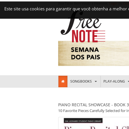
Boa Tarde Bem-Vindo a Freenote,
Login
ou
Cri
Este site usa cookies para garantir que você obtenha a melhor
SONGBOOKS
PLAY-ALONG
PIANO RECITAL SHOWCASE - BOOK 3
10 Favorite Pieces Carefully Selected for 