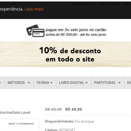
e sua conta
Meu Cadastro
Meus Pedidos
Min
 experiência.
Leia mais
MÉTODOS
TEORIA
LIVRO DIGITAL
PARTITURAS
D
R$ 89,99
R$ 49,99
Intermediate Level
Disponibilidade:
Em estoque
Código:
00296747