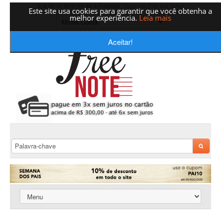
Boa Noite Bem-Vindo a Freenote,
Login
ou
Crie sua conta
Este site usa cookies para garantir que você obtenha a
melhor experiência.
Leia mais
Aceitar!