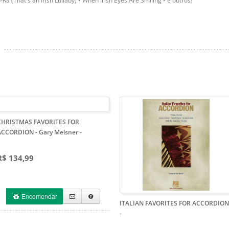
a (That's an Irish Lullaby) • When Irish Eyes Are Smiling • e outros!
CHRISTMAS FAVORITES FOR
ACCORDION - Gary Meisner
-
R$ 134,99
Encomendar
ITALIAN FAVORITES FOR ACCORDION
-