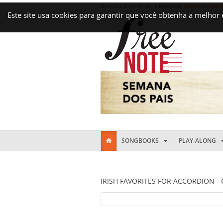
Bom Dia Bem-Vindo a Freenote,
Login
ou
Crie 
Este site usa cookies para garantir que você obtenha a melhor
SONGBOOKS
PLAY-ALONG
IRISH FAVORITES FOR ACCORDION - 