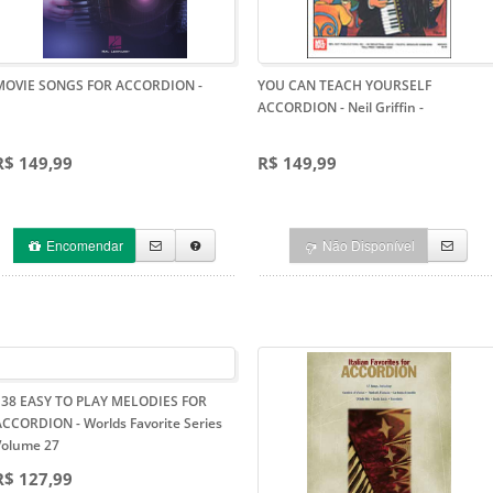
MOVIE SONGS FOR ACCORDION
-
YOU CAN TEACH YOURSELF
ACCORDION - Neil Griffin
-
R$ 149,99
R$ 149,99
Encomendar
Não Disponível
138 EASY TO PLAY MELODIES FOR
ACCORDION
- Worlds Favorite Series
Volume 27
R$ 127,99