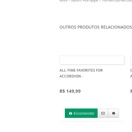
Rose • Sailors Hornpipe • Too-Ra-Loo-Ra-Loo-R
OUTROS PRODUTOS RELACIONADOS
ALL-TIME FAVORITES FOR
ACCORDION
-
R$ 149,99
Encomendar