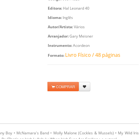
Editora:
Hal Leonard 40
Idioma:
Inglês
Autor/Artista:
Vários
Arranjador:
Gary Meisner
Instrumento:
Acordeon
Livro Físico / 48 páginas
Formato:
COMPRAR
nny Boy • McNamara's Band • Molly Malone (Cockles & Mussels) • My Wild Iri