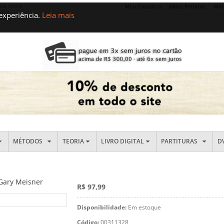
sua conta
Meu Cadastro
Meus Pedidos
Min
 experiência.
Leia mais
MÉTODOS
TEORIA
LIVRO DIGITAL
PARTITURAS
D
Gary Meisner
R$ 97,99
Disponibilidade:
Em estoque
Código:
00311328