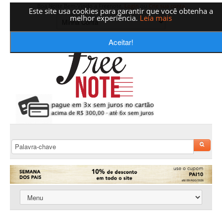
Boa Noite Bem-Vindo a Freenote,
Login
ou
Crie sua conta
Este site usa cookies para garantir que você obtenha a
melhor experiência.
Leia mais
Aceitar!