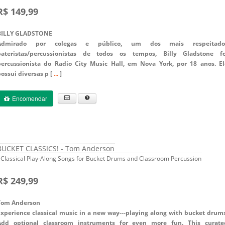
R$ 149,99
BILLY GLADSTONE
Admirado por colegas e público, um dos mais respeitado
bateristas/percussionistas de todos os tempos, Billy Gladstone fo
percussionista do
Radio City Music Hall,
em Nova York, por 18 anos. El
ossui diversas p [
...
]
Encomendar
BUCKET CLASSICS! - Tom Anderson
 Classical Play-Along Songs for Bucket Drums and Classroom Percussion
R$ 249,99
Tom Anderson
Experience classical music in a new way---playing along with bucket drums
Add optional classroom instruments for even more fun. This curate