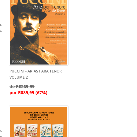
s
k.
PUCCINI - ARIAS PARA TENOR
VOLUME 2
de R$269,99
por R$89,99 (67%)
,
ce