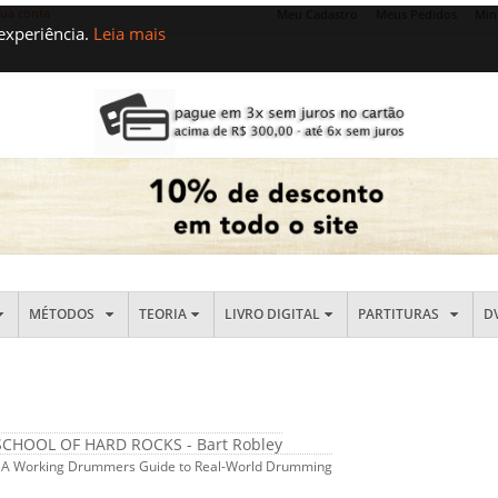
sua conta
Meu Cadastro
Meus Pedidos
Min
 experiência.
Leia mais
MÉTODOS
TEORIA
LIVRO DIGITAL
PARTITURAS
D
SCHOOL OF HARD ROCKS - Bart Robley
- A Working Drummers Guide to Real-World Drumming