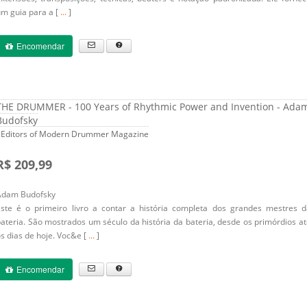
m guia para a [
...
]
Encomendar
THE DRUMMER - 100 Years of Rhythmic Power and Invention - Ada
Budofsky
- Editors of Modern Drummer Magazine
R$ 209,99
Adam Budofsky
Este é o primeiro livro a contar a história completa dos grandes mestres d
ateria. São mostrados um século da história da bateria, desde os primórdios a
s dias de hoje. Voc&e [
...
]
Encomendar