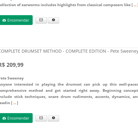
ollection of earworms includes highlights from classical composers like [
...
Encomendar
COMPLETE DRUMSET METHOD - COMPLETE EDITION - Pete Sweene
R$ 209,99
Pete Sweeney
Anyone interested in playing the drumset can pick up this well-paced
comprehensive method and get started right away. Beginning concept
include stick techniques, snare drum rudiments, accents, dynamics, an
readin [
...
]
Encomendar