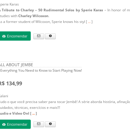
perie Karas
A Tribute to Charley – 50 Rudimental Solos by Sperie Karas
– In honor of m
tudies with
Charley Wilcoxon
.
s a former student of Wilcoxon, Sperie knows his styl [
...
]
Encomendar
ALL ABOUT JEMBE
 Everything You Need to Know to Start Playing Now!
R$ 134,99
alani
udo o que você precisa saber para tocar Jembê! A série aborda história, afinaçã
uidados, técnicas, exercícios e mais!!!
Audio e Video Onl [
...
]
Encomendar