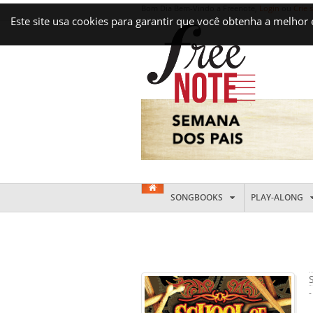
Bom Dia Bem-Vindo a Freenote,
Login
ou
Crie 
Este site usa cookies para garantir que você obtenha a melhor
SONGBOOKS
PLAY-ALONG