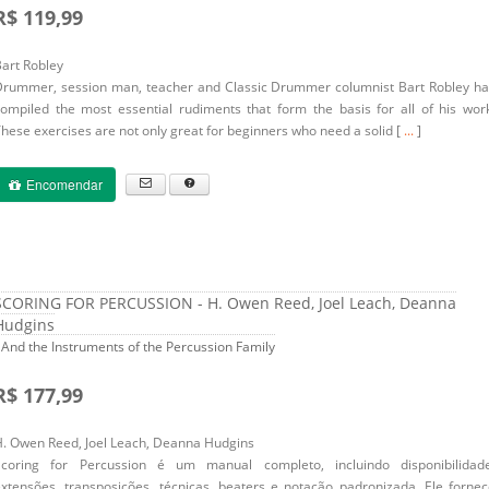
R$ 119,99
art Robley
Drummer, session man, teacher and
Classic Drummer
columnist Bart Robley ha
ompiled the most essential rudiments that form the basis for all of his wor
hese exercises are not only great for beginners who need a solid [
...
]
Encomendar
SCORING FOR PERCUSSION - H. Owen Reed, Joel Leach, Deanna
Hudgins
 And the Instruments of the Percussion Family
R$ 177,99
. Owen Reed, Joel Leach, Deanna Hudgins
Scoring for Percussion é um manual completo, incluindo disponibilidade
xtensões, transposições, técnicas, beaters e notação padronizada. Ele forne