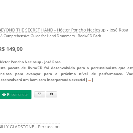
BEYOND THE SECRET HAND - Héctor Poncho Neciosup - José Rosa
- A Comprehensive Guide for Hand Drummers - Book/CD Pack
R$ 149,99
Héctor Poncho Neciosup - José Rosa
Este pacote de livro/CD foi desenvolvido para o percussionista que est
ansioso para avançar para o próximo nível de performance. Voc
desenvolverá um bom som incorporando exercíci [
...
]
Encomendar
BILLY GLADSTONE - Percussion