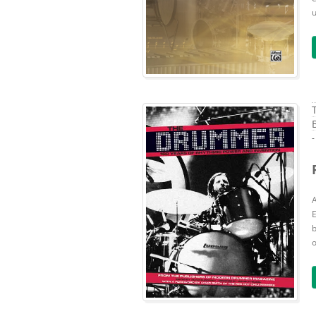
u
b
o