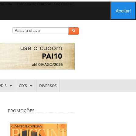
ha Lista
Carrinho de Compras
Fale Conosco
Aceitar!
VD'S
CD'S
DIVERSOS
PROMOÇÕES