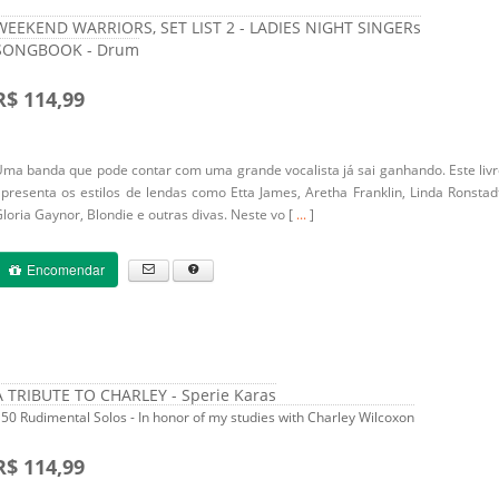
WEEKEND WARRIORS, SET LIST 2 - LADIES NIGHT SINGERs
SONGBOOK - Drum
R$ 114,99
ma banda que pode contar com uma grande vocalista já sai ganhando. Este liv
presenta os estilos de lendas como Etta James, Aretha Franklin, Linda Ronstad
loria Gaynor, Blondie e outras divas. Neste vo [
...
]
Encomendar
A TRIBUTE TO CHARLEY - Sperie Karas
 50 Rudimental Solos - In honor of my studies with Charley Wilcoxon
R$ 114,99