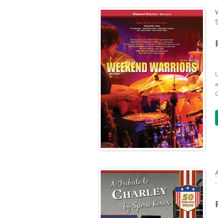
U
a
G
-