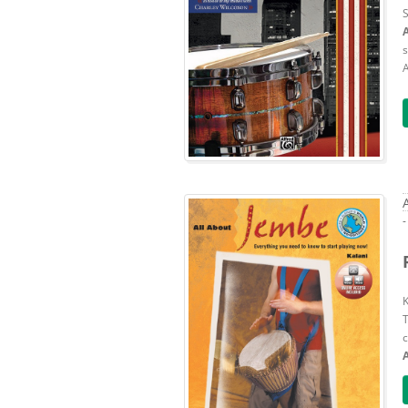
S
s
A
-
K
T
c