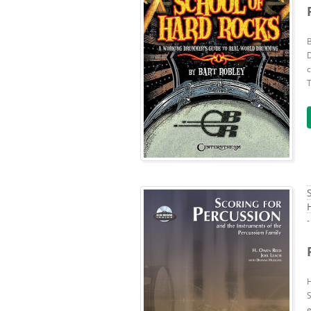
B
c
T
-
H
e