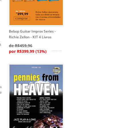
Bebop Guitar Improv Series -
Richie Zellon - KIT 4 Livros
m
de R$459,96
por R$399,99 (13%)
a
té