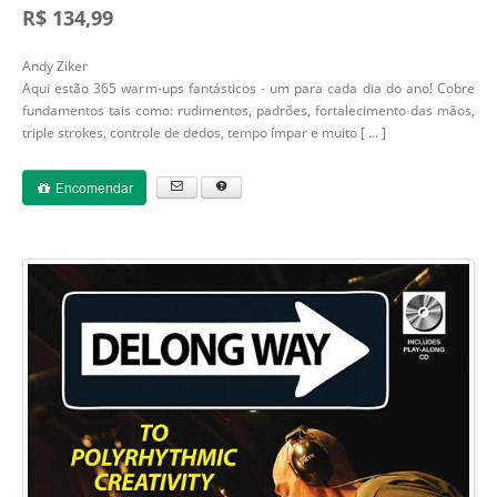
R$ 134,99
Andy Ziker
Aqui estão 365 warm-ups fantásticos - um para cada dia do ano! Cobre
fundamentos tais como: rudimentos, padrões, fortalecimento das mãos,
triple strokes, controle de dedos, tempo ímpar e muito [
...
]
Encomendar