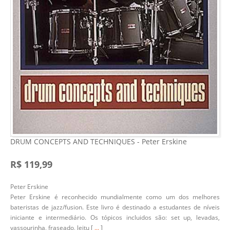
DRUM CONCEPTS AND TECHNIQUES - Peter Erskine
R$ 119,99
Peter Erskine
Peter Erskine é reconhecido mundialmente como um dos melhores
bateristas de jazz/fusion. Este livro é destinado a estudantes de níveis
iniciante e intermediário. Os tópicos incluidos são: set up, levadas,
vassourinha, fraseado, leitu [
...
]