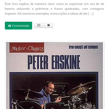
Este livro explica de maneira clara como se expressar em seu kit de
bateria utilizando a poliritmia e frases quebradas, com contagens
ímpares. Há inúmeros exemplos, transcrições e ideias de div [
...
]
Encomendar