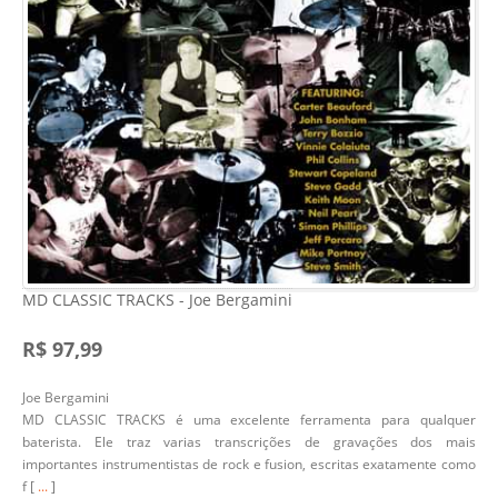
MD CLASSIC TRACKS - Joe Bergamini
R$ 97,99
Joe Bergamini
MD CLASSIC TRACKS é uma excelente ferramenta para qualquer
baterista. Ele traz varias transcrições de gravações dos mais
importantes instrumentistas de rock e fusion, escritas exatamente como
f [
...
]