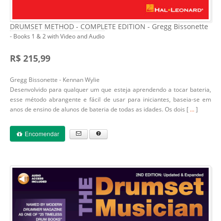
DRUMSET METHOD - COMPLETE EDITION - Gregg Bissonette
- Books 1 & 2 with Video and Audio
R$ 215,99
Gregg Bissonette - Kennan Wylie
Desenvolvido para qualquer um que esteja aprendendo a tocar bateria,
esse método abrangente e fácil de usar para iniciantes, baseia-se em
anos de ensino de alunos de bateria de todas as idades. Os dois [
...
]
Encomendar