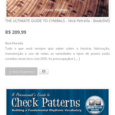
THE ULTIMATE GUIDE TO CYMBALS - Nick Petrella - Book/DVD
R$ 209,99
Nick Petrella
Tudo o que você sempre quis saber sobre a história, fabricação,
manutenção e uso de todas as variedades e tipos de pratos estão
contidos neste livro com DVD. As preocupaç&ot [
...
]
Não Disponível