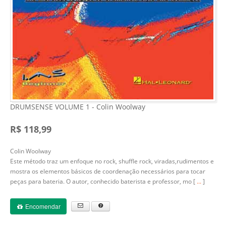
DRUMSENSE VOLUME 1 - Colin Woolway
R$ 118,99
Colin Woolway
Este método traz um enfoque no rock, shuffle rock, viradas,rudimentos e
mostra os elementos básicos de coordenação necessários para tocar
peças para bateria. O autor, conhecido baterista e professor, mo [
...
]
Encomendar