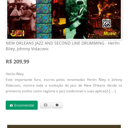
NEW ORLEANS JAZZ AND SECOND LINE DRUMMING - Herlin
Riley, Johnny Vidacovic
R$ 209,99
Herlin Riley
Este importante livro, escrito pelos renomados Herlin Riley e Johnny
Vidacovic, mostra toda a evolução do jazz de New Orleans desde os
primeiros estilos como ragtime e jazz tradicional e suas aplicaçõ [
...
]
Encomendar