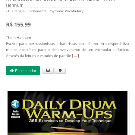
Hannum
- Building a Fundamental Rhythmic Vocabulary
R$ 155,99
Thom Hannum
Escrito para percussionistas e bateristas, este ótimo livro disponibiliza
muitos exercícios para o desenvolvimento de um vocabulário rítmico.
Através da leitura e estudos de padrõe [
...
]
Encomendar