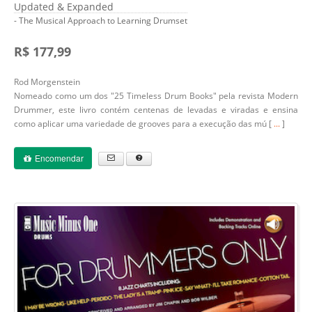
Updated & Expanded
- The Musical Approach to Learning Drumset
R$ 177,99
Rod Morgenstein
Nomeado como um dos "25 Timeless Drum Books" pela revista Modern
Drummer, este livro contém centenas de levadas e viradas e ensina
como aplicar uma variedade de grooves para a execução das mú [
...
]
Encomendar