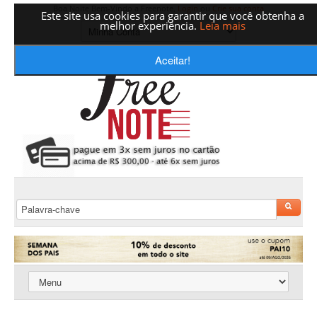
Boa Noite Bem-Vindo a Freenote,
Login
ou
Crie sua conta
Este site usa cookies para garantir que você obtenha a
melhor experiência.
Leia mais
Aceitar!