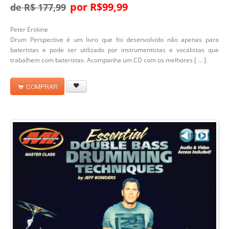
por R$99,99
de R$ 177,99
Peter Erskine
Drum Perspective
é um livro que foi desenvolvido não apenas para
bateristas e pode ser utilizado por instrumentistas e vocalistas que
trabalhem com bateristas. Acompanha um CD com os melhores [
...
]
COMPRAR