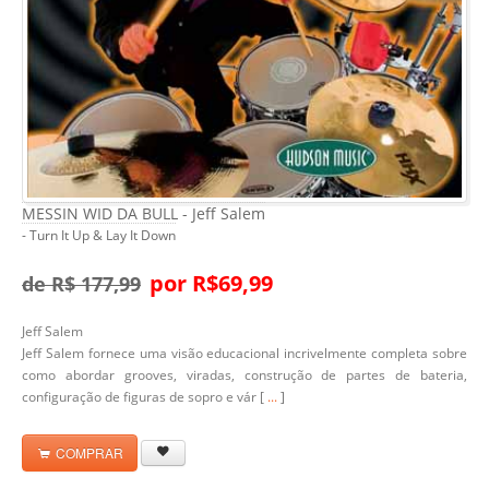
MESSIN WID DA BULL - Jeff Salem
- Turn It Up & Lay It Down
por R$69,99
de R$ 177,99
Jeff Salem
Jeff Salem fornece uma visão educacional incrivelmente completa sobre
como abordar grooves, viradas, construção de partes de bateria,
configuração de figuras de sopro e vár [
...
]
COMPRAR