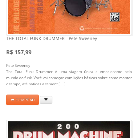
THE TOTAL FUNK DRUMMER - Pete Sweeney
R$ 157,99
Pete Sweeney
The Total Funk Drummer
é uma viagem única e emocionante pelo
mundo do funk. Você vai começar com lições básicas sobre como manter
o tempo, até batidas altament [
...
]
COMPRAR