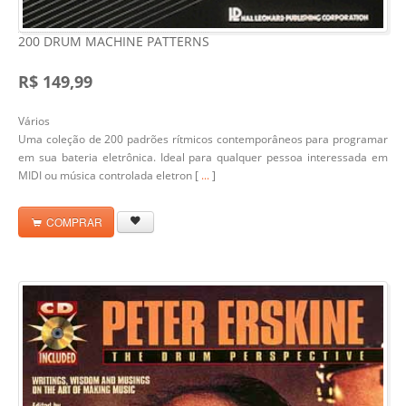
200 DRUM MACHINE PATTERNS
R$ 149,99
Vários
Uma coleção de 200 padrões rítmicos contemporâneos para programar
em sua bateria eletrônica. Ideal para qualquer pessoa interessada em
MIDI ou música controlada eletron [
...
]
COMPRAR