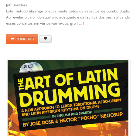
Jeff Bowders
Este método abrange praticamente todos os aspectos de bumbo duplo.
Ao revelar o valor do equilíbrio adequado e da técnica dos pés, aplicando
esses conceitos em vários warm-ups, gro [
...
]
COMPRAR