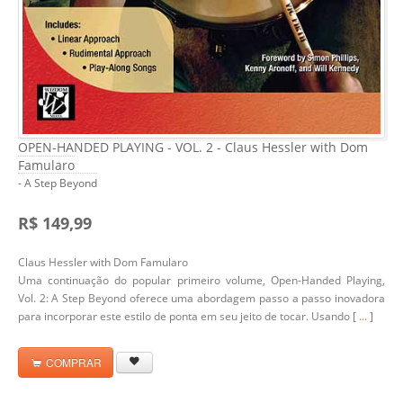
OPEN-HANDED PLAYING - VOL. 2 - Claus Hessler with Dom
Famularo
- A Step Beyond
R$ 149,99
Claus Hessler with Dom Famularo
Uma continuação do popular primeiro volume, Open-Handed Playing,
Vol. 2: A Step Beyond oferece uma abordagem passo a passo inovadora
para incorporar este estilo de ponta em seu jeito de tocar. Usando [
...
]
COMPRAR