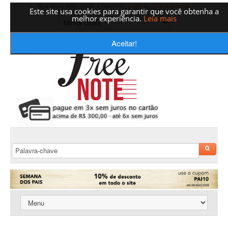
Boa Noite Bem-Vindo a Freenote,
Login
ou
Crie sua conta
Este site usa cookies para garantir que você obtenha a
melhor experiência.
Leia mais
Aceitar!