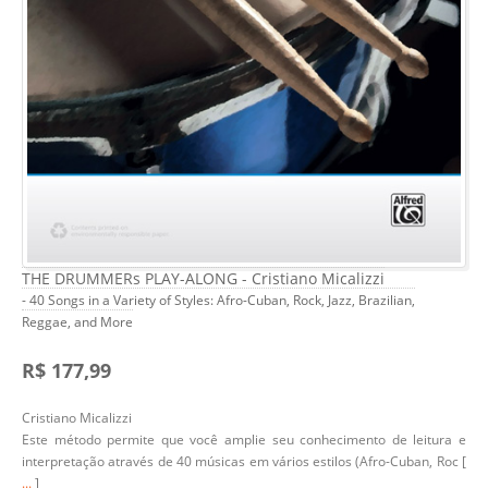
THE DRUMMERs PLAY-ALONG - Cristiano Micalizzi
- 40 Songs in a Variety of Styles: Afro-Cuban, Rock, Jazz, Brazilian,
Reggae, and More
R$ 177,99
Cristiano Micalizzi
Este método permite que você amplie seu conhecimento de leitura e
interpretação através de 40 músicas em vários estilos (
Afro-Cuban, Roc [
...
]